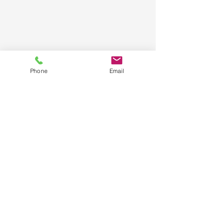
Phone
Email
そして夜は・・・・
もちろん踊りに参加します。
すべて表示
最新記事