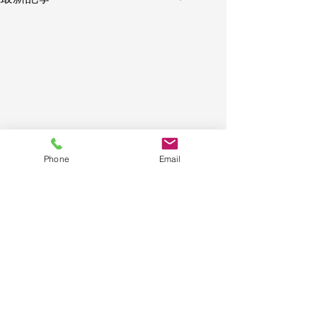
Phone
Email
コメント
企業体験会IN富良野高校
コメントを追加…
bonchi fes.FU