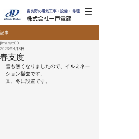
富良野の電気工事・設備・ 修理
株式会社一戸電建
記事
jimusyo00
2023年4月8日
春支度
雪も無くなりましたので、イルミネー
ション撤去です。
又、冬に設置です。