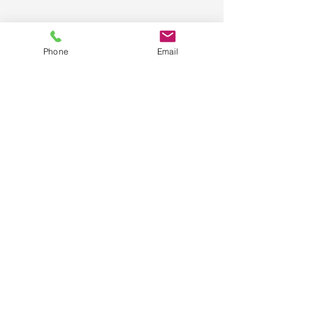
Phone
Email
コメント
企業体験会IN富良野高校
コメントを追加…
bonchi fes.FU
2024